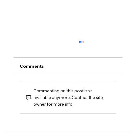
Comments
Commenting on this post isn't
available anymore. Contact the site
owner for more info.
Equipment Support - The Sparring
Partner