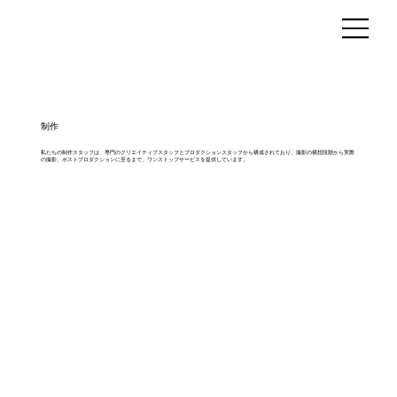
制作
私たちの制作スタッフは、専門のクリエイティブスタッフとプロダクションスタッフから構成されており、撮影の構想段階から実際
の撮影、ポストプロダクションに至るまで、ワンストップサービスを提供しています。