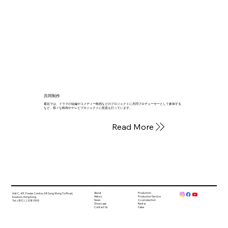
共同制作
最近では、ドラマの短編やコメディー映画などのプロジェクトに共同プロデューサーとして参加する
など、様々な映画やテレビプロジェクトに投資も行っています。
Read More
About
Production
Unit C, 4/F, Freder Centre, 68 Sung Wong Toi Road,
History
Production Service
Kowloon, Hong Kong.
News
Co-production
Tel.: (852) 2338 0505
Showcase
Rental
Contact Us
Sales